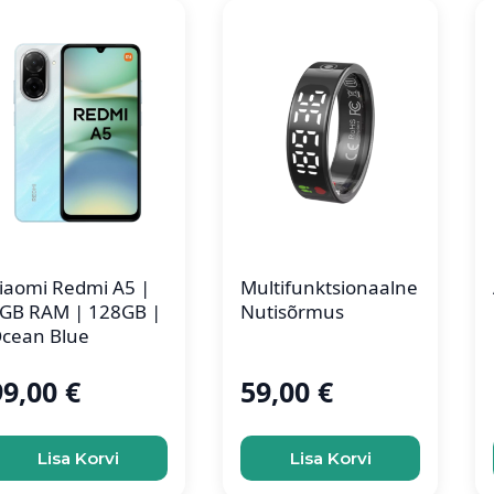
iaomi Redmi A5 |
Multifunktsionaalne
GB RAM | 128GB |
Nutisõrmus
cean Blue
99,00
€
59,00
€
Lisa Korvi
Lisa Korvi