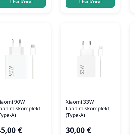
Lisa Korvi
Lisa Korvi
iaomi 90W
Xiaomi 33W
aadimiskomplekt
Laadimiskomplekt
Type-A)
(Type-A)
45,00
€
30,00
€