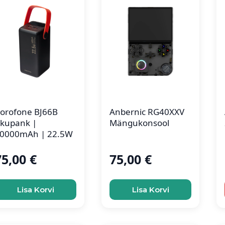
orofone BJ66B
Anbernic RG40XXV
kupank |
Mängukonsool
0000mAh | 22.5W
75,00
€
75,00
€
Lisa Korvi
Lisa Korvi