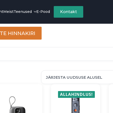
ht
Meist
Teenused
E-Pood
Kontakt
E HINNAKIRI
d
ALLAHINDLUS!