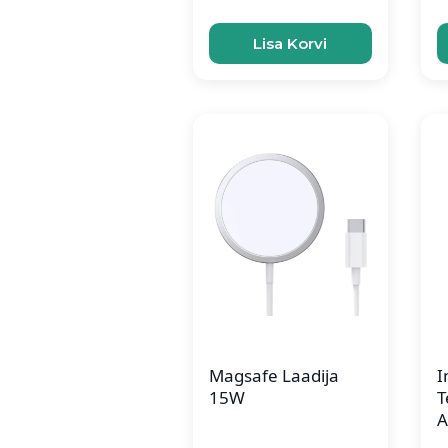
Lisa Korvi
Magsafe Laadija
I
15W
T
A