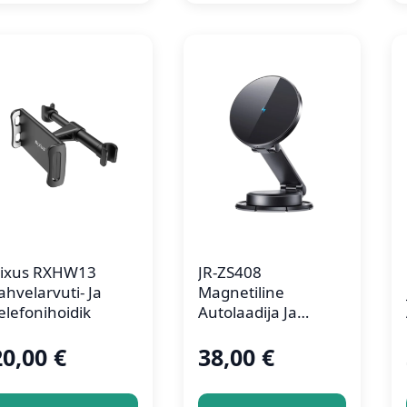
ixus RXHW13
JR-ZS408
ahvelarvuti- Ja
Magnetiline
elefonihoidik
Autolaadija Ja
Telefonihoidik
20,00
€
38,00
€