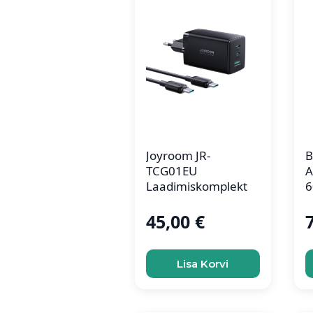
Joyroom JR-
B
TCG01EU
A
Laadimiskomplekt
6
45,00
€
Lisa Korvi