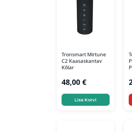
Tronsmart Mirtune
T
C2 Kaasaskantav
P
Kõlar
P
48,00
€
Lisa Korvi