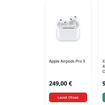
Apple Airpods Pro 3
X
4
O
249,00
€
Laost Otsas