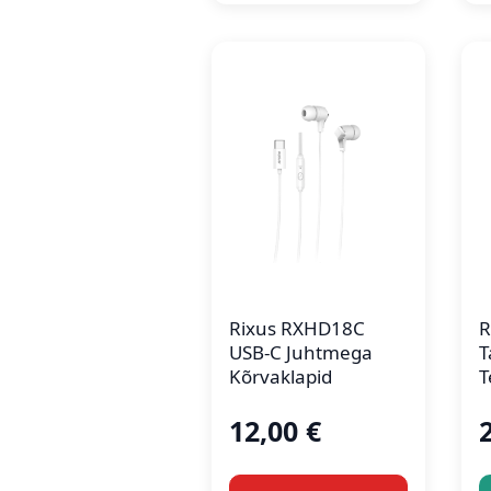
Rixus RXHD18C
R
USB-C Juhtmega
T
Kõrvaklapid
T
12,00
€