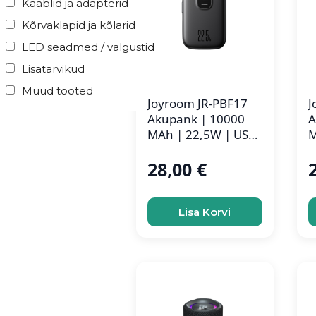
Kaablid ja adapterid
Kõrvaklapid ja kõlarid
LED seadmed / valgustid
Lisatarvikud
Muud tooted
Joyroom JR-PBF17
J
Akupank | 10000
A
MAh | 22,5W | USB-
M
C Kaabliga
L
28,00
€
Lisa Korvi