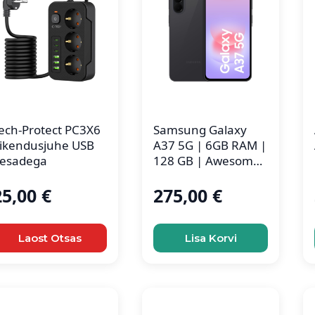
ech-Protect PC3X6
Samsung Galaxy
ikendusjuhe USB
A37 5G | 6GB RAM |
esadega
128 GB | Awesome
Charcoal
25,00
€
275,00
€
Laost Otsas
Lisa Korvi