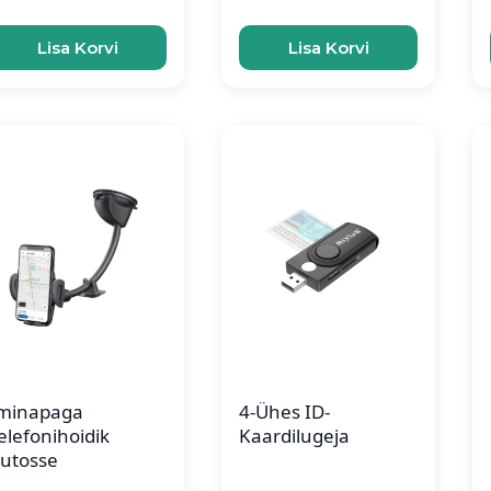
Lisa Korvi
Lisa Korvi
minapaga
4-Ühes ID-
elefonihoidik
Kaardilugeja
utosse