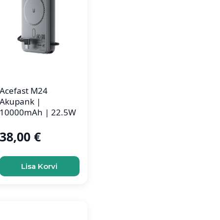
Acefast M24
Akupank |
10000mAh | 22.5W
38,00
€
Lisa Korvi