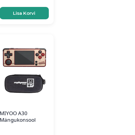
Lisa Korvi
MIYOO A30
Mängukonsool