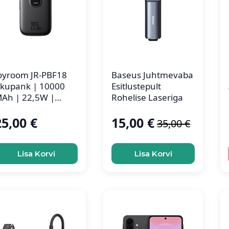
oyroom JR-PBF18
Baseus Juhtmevaba
kupank | 10000
Esitlustepult
Ah | 22,5W |
Rohelise Laseriga
ightning Kaabliga
25,00
€
15,00
€
35,00
€
Algne
Current
hind
price
oli:
is:
Lisa Korvi
Lisa Korvi
35,00 €.
15,00 €.