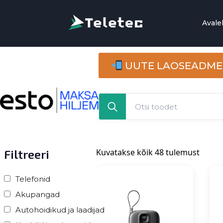
Avale
UUTE LAOSEADMET
Search
for:
Sorte
Filtreeri
Kuvatakse kõik 48 tulemust
by
latest
Telefonid
Akupangad
Autohoidikud ja laadijad