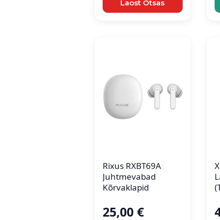
Laost Otsas
Rixus RXBT69A
X
Juhtmevabad
L
Kõrvaklapid
(
25,00
€