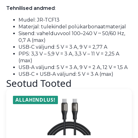
Tehnilised andmed
:
Mudel: JR-TCF13
Materjal: tulekindel polükarbonaatmaterjal
Sisend: vahelduvvool 100–240 V ~ 50/60 Hz,
0,7 A (max)
USB-C väljund: 5 V = 3 A, 9 V = 2,77 A
PPS: 3,3 V – 5,9 V = 3 A, 3,3 V – 11 V = 2,25 A
(max)
USB-A väljund: 5 V = 3 A, 9 V = 2 A, 12 V = 1,5 A
USB-C + USB-A väljund: 5 V = 3 A (max)
Seotud Tooted
ALLAHINDLUS!