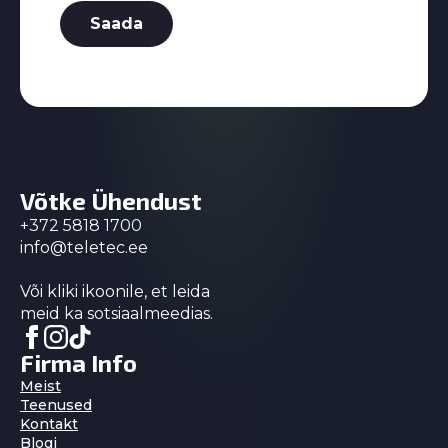
Saada
Võtke Ühendust
+372 5818 1700
info@teletec.ee
Või kliki ikoonile, et leida
meid ka sotsiaalmeedias.
Firma Info
Meist
Teenused
Kontakt
Blogi