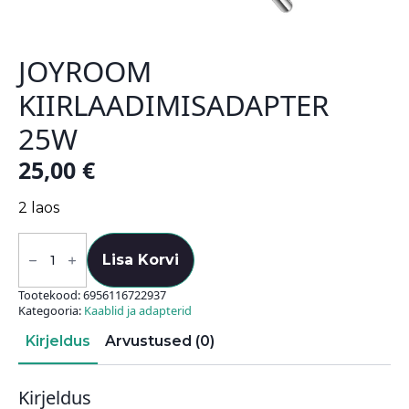
JOYROOM
KIIRLAADIMISADAPTER
25W
25,00
€
2 laos
Joyroom
kiirlaadimisadapter
Lisa Korvi
25W
kogus
Tootekood:
6956116722937
Kategooria:
Kaablid ja adapterid
Kirjeldus
Arvustused (0)
Kirjeldus