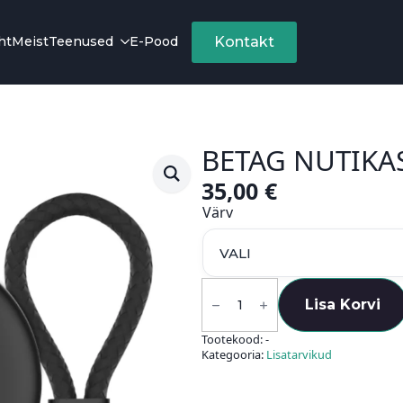
ht
Meist
Teenused
E-Pood
Kontakt
BETAG NUTIKAS
35,00
€
Värv
BeTag
nutikas
Lisa Korvi
jälgija
kogus
Tootekood:
-
Kategooria:
Lisatarvikud