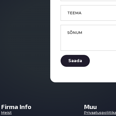
Subject
Message
*
Saada
Firma Info
Muu
Meist
Privaatuspoliitik