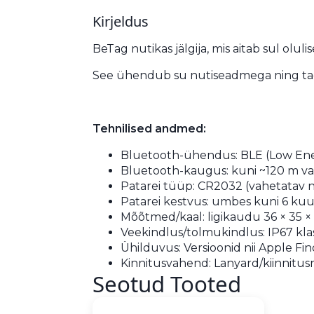
Kirjeldus
BeTag nutikas jälgija, mis aitab sul oluli
See ühendub su nutiseadmega ning tag
Tehnilised andmed:
Bluetooth-ühendus: BLE (Low Ene
Bluetooth-kaugus: kuni ~120 m vab
Patarei tüüp: CR2032 (vahetatav n
Patarei kestvus: umbes kuni 6 kuud
Mõõtmed/kaal: ligikaudu 36 × 35 × 
Veekindlus/tolmukindlus: IP67 kla
Ühilduvus: Versioonid nii Apple Fi
Kinnitusvahend: Lanyard/kiinnitusri
Seotud Tooted