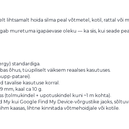
selt lihtsamalt hoida silma peal võtmetel, kotil, rattal või
ab muretuma igapäevase oleku — ka siis, kui seade p
rgy) standardiga.
as õhus, tüüpiliselt väiksem reaalses kasutuses.
upp-patarei).
 tavalise kasutuse korral.
9 mm, kaal ca 10 g.
ss (tolmukindel + upotuskindel kuni ~1 m kohta).
nd My kui Google Find My Device-võrgustike jaoks, sõltuva
hm kaasas, lihtne kinnitada võtmehoidjale või kotile.