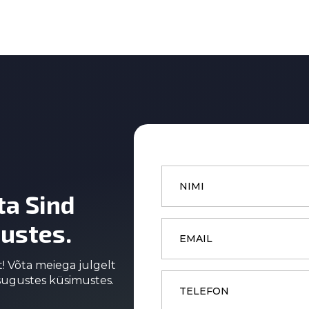
Name
*
ta Sind
Email
ustes.
*
t! Võta meiega julgelt
Phone
asugustes küsimustes.