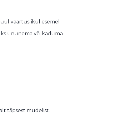
 muul väärtuslikul esemel.
eaks ununema või kaduma.
lt täpsest mudelist.