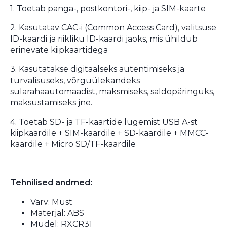
1. Toetab panga-, postkontori-, kiip- ja SIM-kaarte
2. Kasutatav CAC-i (Common Access Card), valitsuse
ID-kaardi ja riikliku ID-kaardi jaoks, mis ühildub
erinevate kiipkaartidega
3. Kasutatakse digitaalseks autentimiseks ja
turvalisuseks, võrguülekandeks
sularahaautomaadist, maksmiseks, saldopäringuks,
maksustamiseks jne.
4. Toetab SD- ja TF-kaartide lugemist USB A-st
kiipkaardile + SIM-kaardile + SD-kaardile + MMCC-
kaardile + Micro SD/TF-kaardile
Tehnilised andmed:
Värv: Must
Materjal: ABS
Mudel: RXCR31