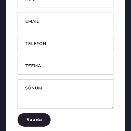
Email
*
Phone
Subject
Message
*
Saada