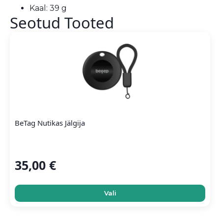
Kaal: 39 g
Seotud Tooted
BeTag Nutikas Jälgija
35,00
€
This
Vali
product
has
multiple