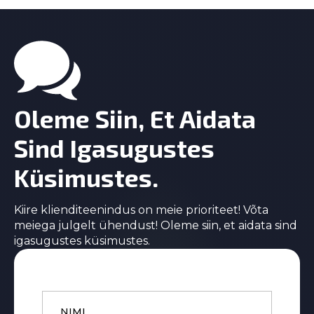
variants.
The
options
may
be
chosen
on
Oleme Siin, Et Aidata
the
product
Sind Igasugustes
page
Küsimustes.
Kiire klienditeenindus on meie prioriteet! Võta
meiega julgelt ühendust! Oleme siin, et aidata sind
igasugustes küsimustes.
Name
*