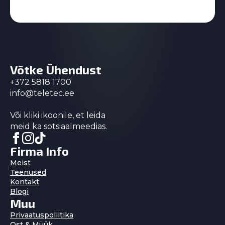
Võtke Ühendust
+372 5818 1700
info@teletec.ee
Või kliki ikoonile, et leida
meid ka sotsiaalmeedias.
Firma Info
Meist
Teenused
Kontakt
Blogi
Muu
Privaatuspoliitika
Ost & Müük