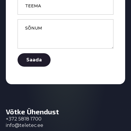
Message
*
Saada
Võtke Ühendust
+372 5818 1700
info@teletec.ee