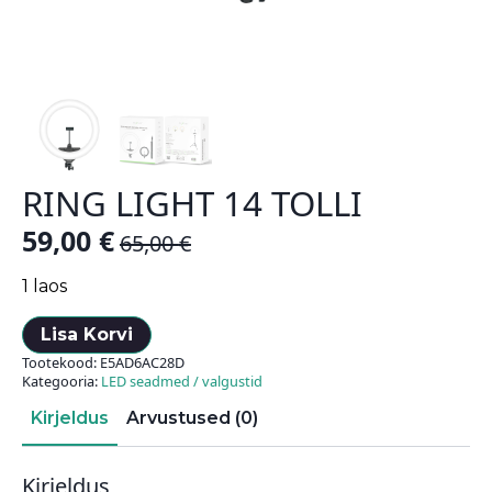
RING LIGHT 14 TOLLI
59,00
€
65,00
€
Algne
Current
hind
price
1 laos
oli:
is:
Lisa Korvi
65,00 €.
59,00 €.
Tootekood:
E5AD6AC28D
Kategooria:
LED seadmed / valgustid
Kirjeldus
Arvustused (0)
Kirjeldus