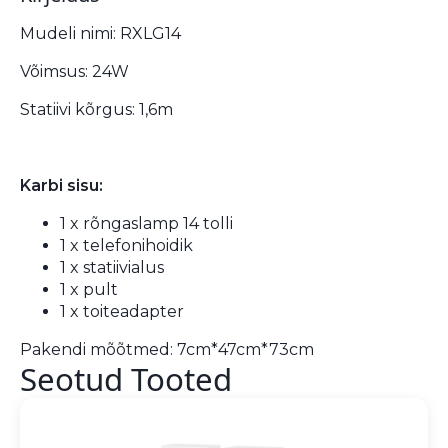
Mudeli nimi: RXLG14
Võimsus: 24W
Statiivi kõrgus: 1,6m
Karbi sisu:
1 x rõngaslamp 14 tolli
1 x telefonihoidik
1 x statiivialus
1 x pult
1 x toiteadapter
Pakendi mõõtmed: 7cm*47cm*73cm
Seotud Tooted