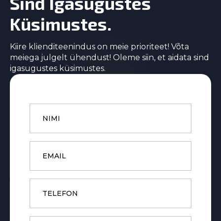
Sind Igasugustes
Küsimustes.
Kiire klienditeenindus on meie prioriteet! Võta
meiega julgelt ühendust! Oleme siin, et aidata sind
igasugustes küsimustes.
Name
*
Email
*
Phone
Subject