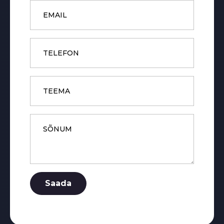
Email
*
Phone
Subject
Message
*
Saada