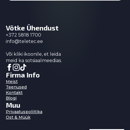
Võtke Ühendust
+372 5818 1700
info@teletec.ee
Või kliki ikoonile, et leida
meid ka sotsiaalmeedias.
Firma Info
Meist
Teenused
Kontakt
Blogi
Muu
Privaatuspoliitika
Ost & Müük