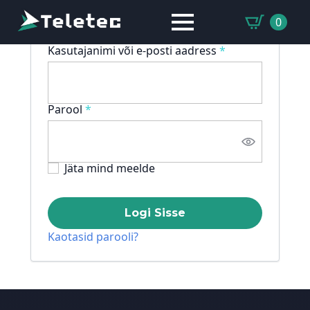
0
Nõutud
Kasutajanimi või e-posti aadress
*
Nõutud
Parool
*
Jäta mind meelde
Logi Sisse
Kaotasid parooli?